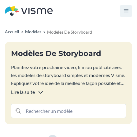
Accueil
Modèles
Modèles De Storyboard
Modèles De Storyboard
Planifiez votre prochaine vidéo, film ou publicité avec
les modèles de storyboard simples et modernes Visme.
Expliquez votre idée de la meilleure façon possible et
construisez un récit puissant en utilisant vos propres
Lire la suite
images, ou en glissant-déposant depuis la bibliothèque
d'images intégrée gratuite. Personnalisez votre modèle
de storyboard et téléchargez-le en haute qualité, ou
partagez-le en ligne avec un lien.