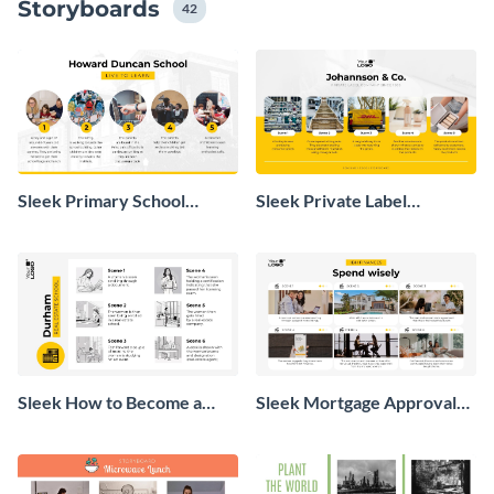
Storyboards
42
Sleek Primary School
Sleek Private Label
Admission Storyboard
Business Process
Storyboard
Sleek How to Become a
Sleek Mortgage Approval
Real Estate Agent
Storyboard
Storyboard