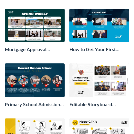
Process Storyboard
Estate Agent Storyboard
Mortgage Approval
How to Get Your First
Storyboard
Client as A Consultant
Storyboard
Primary School Admission
Editable Storyboard
Storyboard
Template