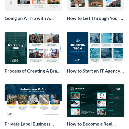
Going on A Trip with A
How to Get Through Your
Newborn Storyboard
Annual Health Checkup
Storyboard
Process of Creating A Brand
How to Start an IT Agency
for A Business Storyboard
Storyboard
Private Label Business
How to Become a Real