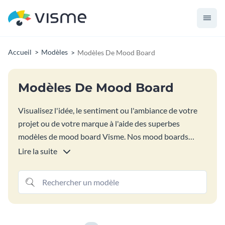
Accueil
Modèles
Modèles De Mood Board
Modèles De Mood Board
Visualisez l'idée, le sentiment ou l'ambiance de votre
projet ou de votre marque à l'aide des superbes
modèles de mood board Visme. Nos mood boards
professionnels s'assurent que vos images, textures,
Lire la suite
palettes de couleurs et toutes sortes de graphiques
sont agencés de manière à ce qu'ils dégagent les
émotions et les messages que vous souhaitez
transmettre. La meilleure partie est qu'ils sont super
faciles à modifier et à utiliser.