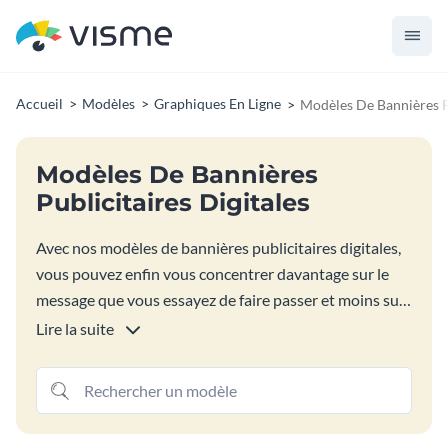
Accueil
Modèles
Graphiques En Ligne
Modèles De Bannières Pu
Modèles De Bannières
Publicitaires Digitales
Avec nos modèles de bannières publicitaires digitales,
vous pouvez enfin vous concentrer davantage sur le
message que vous essayez de faire passer et moins sur
la forme que prend ce message ! Ces modèles de
Lire la suite
bannières publicitaires digitales sont l'occasion idéale
de faire bon usage de chaque dernière once de biens
immobiliers disponibles sur votre page.