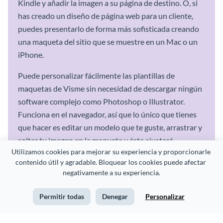
Kindle y añadir la imagen a su página de destino. O, si
has creado un diseño de página web para un cliente,
puedes presentarlo de forma más sofisticada creando
una maqueta del sitio que se muestre en un Mac o un
iPhone.
Puede personalizar fácilmente las plantillas de
maquetas de Visme sin necesidad de descargar ningún
software complejo como Photoshop o Illustrator.
Funciona en el navegador, así que lo único que tienes
que hacer es editar un modelo que te guste, arrastrar y
soltar tu imagen en la maqueta y ésta ajustará
Utilizamos cookies para mejorar su experiencia y proporcionarle 
automáticamente la perspectiva, la iluminación y las
contenido útil y agradable. Bloquear los cookies puede afectar 
sombras. A continuación, sólo tienes que descargar tu
negativamente a su experiencia.
maqueta tal cual o personalizarla aún más editando el
fondo, añadiendo texto y mucho más.
Permitir todas
Denegar
Personalizar