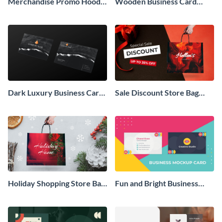
Merchandise Promo Hoodie
Wooden Business Card
Mockup Wide
Mockup Wide
Dark Luxury Business Card
Sale Discount Store Bag
Mockup Wide
Mockup Wide
Holiday Shopping Store Bag
Fun and Bright Business
Mockup Wide
Card Mockup Wide