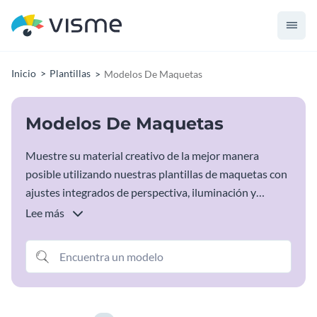
Inicio
Plantillas
Modelos De Maquetas
Modelos De Maquetas
Muestre su material creativo de la mejor manera
posible utilizando nuestras plantillas de maquetas con
ajustes integrados de perspectiva, iluminación y
sombras. Examine las plantillas de maquetas para
Lee más
iPhones, iPads, Macs, portátiles, revistas, libros
electrónicos, sitios web, aplicaciones y mucho más.
Cree hermosas plantillas en línea en su navegador, sin
necesidad de tener conocimientos de Photoshop o de
diseño.