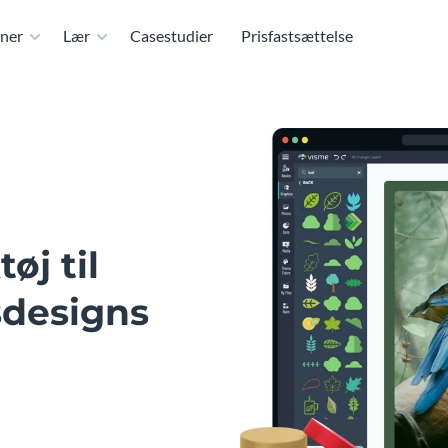
ner
Lær
Casestudier
Prisfastsættelse
øj til
sdesigns