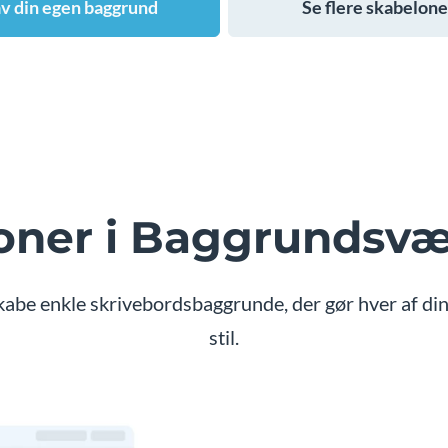
v din egen baggrund
Se flere skabelone
oner i Baggrundsvæ
skabe enkle skrivebordsbaggrunde, der gør hver af di
stil.