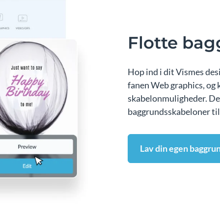
Flotte ba
Hop ind i dit Vismes des
fanen Web graphics, og k
skabelonmuligheder. Der
baggrundsskabeloner til
Lav din egen baggru