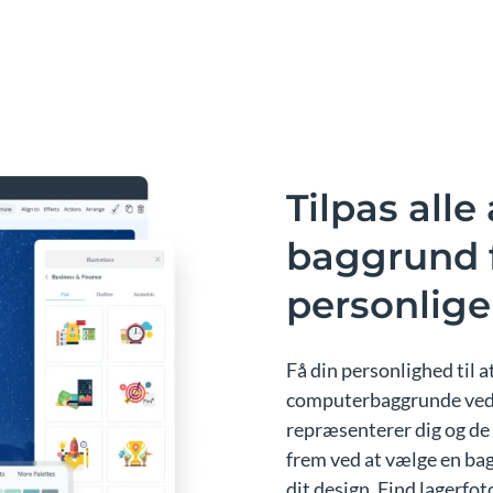
Tilpas alle
baggrund f
personlige 
Få din personlighed til
computerbaggrunde ved a
repræsenterer dig og de f
frem ved at vælge en bag
dit design. Find lagerfot