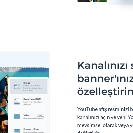
Kanalınızı
banner'ını
özelleştiri
YouTube afiş resminizi b
kanalınızı açın ve yeni 
mevsimsel olarak veya ye
değiştirin.