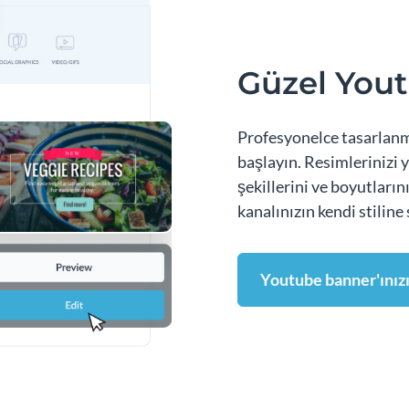
Güzel Yout
Profesyonelce tasarlanm
başlayın. Resimlerinizi 
şekillerini ve boyutların
kanalınızın kendi stiline
Youtube banner'ınız