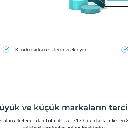
Kendi marka renklerinizi ekleyin.
üyük ve küçük markaların terci
an ülkeler de dahil olmak üzere 133- den fazla ülkeden 34
eğitimci tarafından kullanılmaktadır: