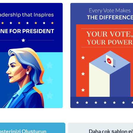
osterinizi Oluşturun
Daha çok şablon g