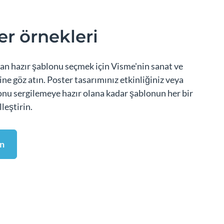
er örnekleri
yan hazır şablonu seçmek için Visme'nin sanat ve
ine göz atın. Poster tasarımınız etkinliğiniz veya
onu sergilemeye hazır olana kadar şablonun her bir
eştirin.
un