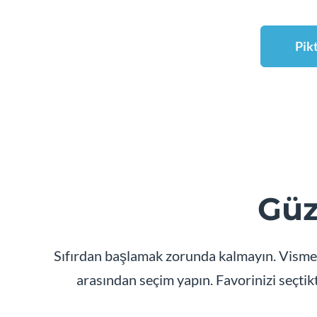
Pik
Güz
Sıfırdan başlamak zorunda kalmayın. Visme'ni
arasından seçim yapın. Favorinizi seçti