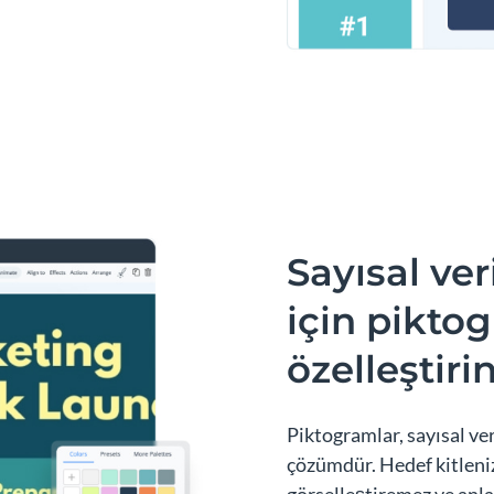
Sayısal ver
için pikto
özelleştiri
Piktogramlar, sayısal ve
çözümdür. Hedef kitleniz
görselleştiremez ve anla