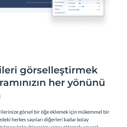
ileri görselleştirmek
gramınızın her yönünü
n
rilerinize görsel bir öğe eklemek için mükemmel bir
deki herkes sayıları diğerleri kadar kolay
şılması kolay bir resim yazısı eklemek, sayısal