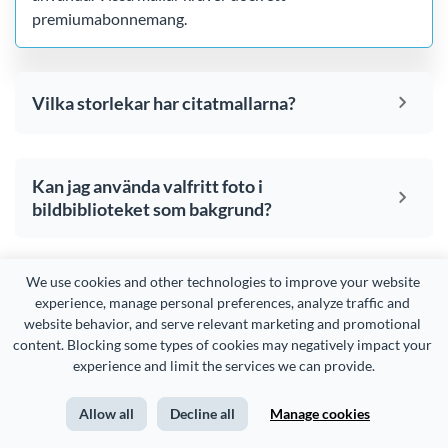
premiumabonnemang.
Vilka storlekar har citatmallarna?
Kan jag använda valfritt foto i
bildbiblioteket som bakgrund?
We use cookies and other technologies to improve your website 
Kan jag skriva ut min offert eller bara
experience, manage personal preferences, analyze traffic and 
använda den på sociala medier?
website behavior, and serve relevant marketing and promotional 
content. Blocking some types of cookies may negatively impact your 
experience and limit the services we can provide.
Är det möjligt att ladda upp mitt eget
Allow all
Decline all
Manage cookies
typsnitt för att använda i mitt citat?