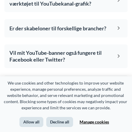
værktøjet til YouTubekanal-grafik?
Er der skabeloner til forskellige brancher?
Vil mit YouTube-banner også fungere til
Facebook eller Twitter?
Hvad er den korrekte størrelse på
We use cookies and other technologies to improve your website 
experience, manage personal preferences, analyze traffic and 
YouTubekanal-grafik?
website behavior, and serve relevant marketing and promotional 
content. Blocking some types of cookies may negatively impact your 
experience and limit the services we can provide.
Allow all
Decline all
Manage cookies
Din
YouTube-kanal