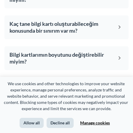
Kaç tane bilgi kartı oluşturabileceğim
konusunda bir sınırım var mı?
Bilgi kartlarımın boyutunu değiştirebilir
miyim?
We use cookies and other technologies to improve your website 
Visme'de bilgi kartlarımı ne sıklıkla
experience, manage personal preferences, analyze traffic and 
indirebileceğime veya
website behavior, and serve relevant marketing and promotional 
paylaşabileceğime dair herhangi bir sınır
content. Blocking some types of cookies may negatively impact your 
var mı?
experience and limit the services we can provide.
Allow all
Decline all
Manage cookies