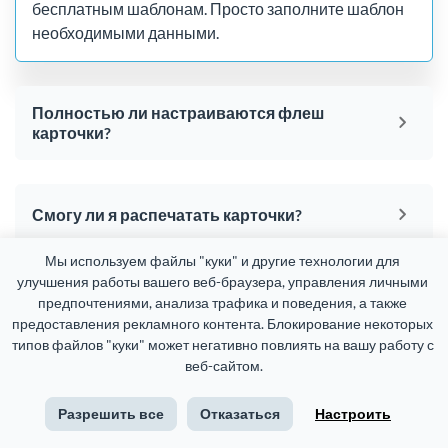
бесплатным шаблонам. Просто заполните шаблон
необходимыми данными.
Полностью ли настраиваются флеш
карточки?
Смогу ли я распечатать карточки?
Мы используем файлы "куки" и другие технологии для 
улучшения работы вашего веб-браузера, управления личными 
Есть ли ограничение на количество
предпочтениями, анализа трафика и поведения, а также 
карточек, которые я могу создать?
предоставления рекламного контента. Блокирование некоторых 
типов файлов "куки" может негативно повлиять на вашу работу с 
веб-сайтом.
Могу ли я изменить размер моих
карточек или карточек?
Разрешить все
Отказаться
Настроить