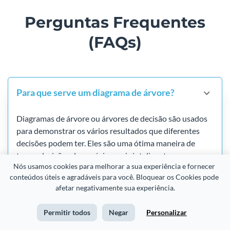
Perguntas Frequentes
(FAQs)
Para que serve um diagrama de árvore?
Diagramas de árvore ou árvores de decisão são usados ​​
para demonstrar os vários resultados que diferentes
decisões podem ter. Eles são uma ótima maneira de
tomar decisões de negócios mais inteligentes.
Nós usamos cookies para melhorar a sua experiência e fornecer 
conteúdos úteis e agradáveis para você. Bloquear os Cookies pode 
afetar negativamente sua experiência.
Quanto custa criar diagramas de árvore
com o editor de diagramas de árvore?
Permitir todos
Negar
Personalizar