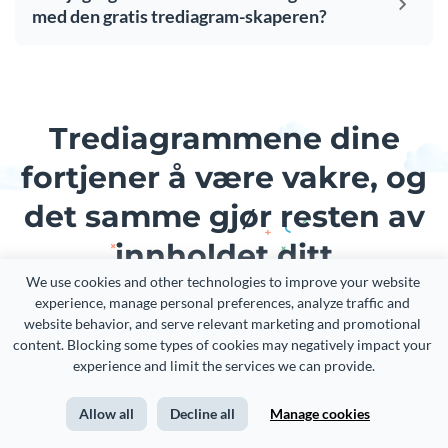
med den gratis trediagram-skaperen?
Trediagrammene dine
fortjener å være vakre, og
det samme gjør resten av
innholdet ditt
We use cookies and other technologies to improve your website 
experience, manage personal preferences, analyze traffic and 
Skap visuelle merkeopplevelser enten du er en erfaren
website behavior, and serve relevant marketing and promotional 
designer eller nybegynner.
content. Blocking some types of cookies may negatively impact your 
experience and limit the services we can provide.
Melde deg på. Det er gratis!
Allow all
Decline all
Manage cookies