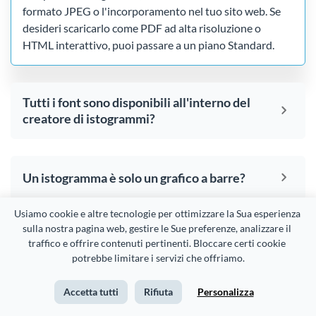
formato JPEG o l'incorporamento nel tuo sito web. Se
desideri scaricarlo come PDF ad alta risoluzione o
HTML interattivo, puoi passare a un piano Standard.
Tutti i font sono disponibili all'interno del
creatore di istogrammi?
Un istogramma è solo un grafico a barre?
Usiamo cookie e altre tecnologie per ottimizzare la Sua esperienza 
sulla nostra pagina web, gestire le Sue preferenze, analizzare il 
Posso animare gli istogrammi con il
traffico e offrire contenuti pertinenti. Bloccare certi cookie 
creatore di istogrammi?
potrebbe limitare i servizi che offriamo.
Accetta tutti
Rifiuta
Personalizza
Quanti dati posso aggiungere a un