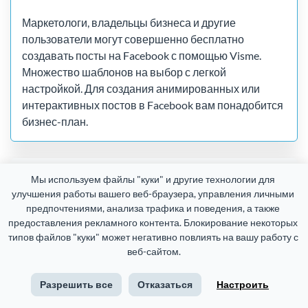
Маркетологи, владельцы бизнеса и другие
пользователи могут совершенно бесплатно
создавать посты на Facebook с помощью Visme.
Множество шаблонов на выбор с легкой
настройкой. Для создания анимированных или
интерактивных постов в Facebook вам понадобится
бизнес-план.
Могу ли я сделать анимированный пост в
Мы используем файлы "куки" и другие технологии для 
Facebook?
улучшения работы вашего веб-браузера, управления личными 
предпочтениями, анализа трафика и поведения, а также 
предоставления рекламного контента. Блокирование некоторых 
типов файлов "куки" может негативно повлиять на вашу работу с 
Могу ли я редактировать в Visme посты
веб-сайтом.
для Facebook?
Разрешить все
Отказаться
Настроить