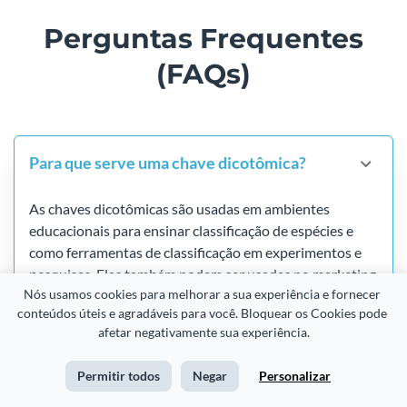
Perguntas Frequentes
(FAQs)
Para que serve uma chave dicotômica?
As chaves dicotômicas são usadas em ambientes
educacionais para ensinar classificação de espécies e
como ferramentas de classificação em experimentos e
pesquisas. Elas também podem ser usadas no marketing
Nós usamos cookies para melhorar a sua experiência e fornecer 
de conteúdo para explicar ideias específicas e para
conteúdos úteis e agradáveis para você. Bloquear os Cookies pode 
responder perguntas com as quais as pessoas possam
afetar negativamente sua experiência.
precisar de ajuda.
Permitir todos
Negar
Personalizar