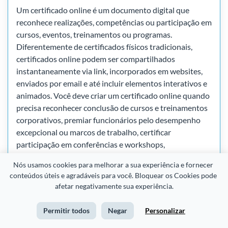
Um certificado online é um documento digital que
reconhece realizações, competências ou participação em
cursos, eventos, treinamentos ou programas.
Diferentemente de certificados físicos tradicionais,
certificados online podem ser compartilhados
instantaneamente via link, incorporados em websites,
enviados por email e até incluir elementos interativos e
animados. Você deve criar um certificado online quando
precisa reconhecer conclusão de cursos e treinamentos
corporativos, premiar funcionários pelo desempenho
excepcional ou marcos de trabalho, certificar
participação em conferências e workshops,
recompensar alunos por conquistas acadêmicas ou
Nós usamos cookies para melhorar a sua experiência e fornecer 
extracurriculares, validar competências profissionais
conteúdos úteis e agradáveis para você. Bloquear os Cookies pode 
adquiridas, ou celebrar voluntários e membros da
afetar negativamente sua experiência.
comunidade. A Visme oferece certificate maker gratuito
que permite criar certificados online profissionais em
Permitir todos
Negar
Personalizar
minutos, com mais de 34,3 milhões de usuários em 133