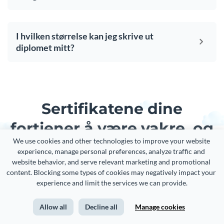
I hvilken størrelse kan jeg skrive ut
diplomet mitt?
Sertifikatene dine
fortjener å være vakre, og
We use cookies and other technologies to improve your website 
det samme gjør resten av
experience, manage personal preferences, analyze traffic and 
website behavior, and serve relevant marketing and promotional 
innholdet ditt
content. Blocking some types of cookies may negatively impact your 
experience and limit the services we can provide.
Skap visuelle merkeopplevelser enten du er en erfaren
Allow all
Decline all
Manage cookies
designer eller nybegynner.