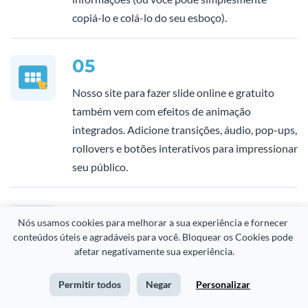
copiá-lo e colá-lo do seu esboço).
05
Nosso site para fazer slide online e gratuito
também vem com efeitos de animação
integrados. Adicione transições, áudio, pop-ups,
rollovers e botões interativos para impressionar
seu público.
06
Nós usamos cookies para melhorar a sua experiência e fornecer 
conteúdos úteis e agradáveis para você. Bloquear os Cookies pode 
Use a exibição do apresentador para ensaiar
afetar negativamente sua experiência.
sua apresentação. Use o cronômetro para
garantir que você não ultrapasse o tempo
Permitir todos
Negar
Personalizar
previsto. Você pode facilmente adicionar notas