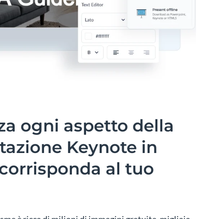
za ogni aspetto della
tazione Keynote in
orrisponda al tuo
isme è ricca di milioni di immagini gratuite, migliaia