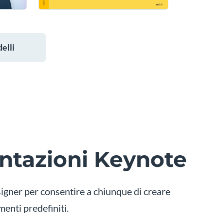
elli
entazioni Keynote
signer per consentire a chiunque di creare
enti predefiniti.