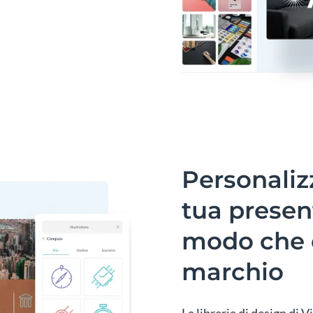
Personaliz
tua presen
modo che c
marchio
La libreria di design di V