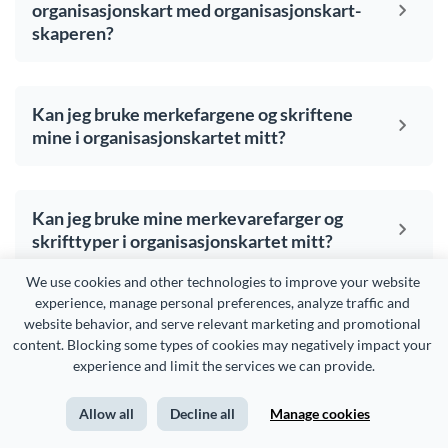
organisasjonskart med organisasjonskart-
skaperen?
Kan jeg bruke merkefargene og skriftene
mine i organisasjonskartet mitt?
Kan jeg bruke mine merkevarefarger og
skrifttyper i organisasjonskartet mitt?
We use cookies and other technologies to improve your website 
experience, manage personal preferences, analyze traffic and 
Hva er det beste formatet for et
website behavior, and serve relevant marketing and promotional 
organisasjonskart?
content. Blocking some types of cookies may negatively impact your 
experience and limit the services we can provide.
Allow all
Decline all
Manage cookies