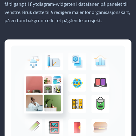
få tilgang til flytdiagram-widgeten i datafanen på panelet til
venstre. Bruk dette til å redigere maler for organisasjonskart,
på en tom bakgrunn eller et pågående prosjekt.