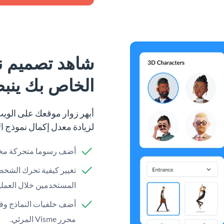
شاهد تصميم نم
الخاص بك ينبض
لزيادة معدل إكمال نموذج 
أضف رسوما متحركة مخصص
تغيير كيفية تحرك الشخص
المستخدمين خلال العملي
أضف خلفيات النماذج وقم
محرر Visme المرئي.