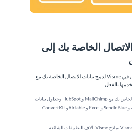
اتصال الخاصة بك إلى
استخدم صانع نماذج الاتصال في Visme لدمج بيانات الاتصال الخاصة بك مع
خدمها بالفعل!
قم بدمج نموذج الاتصال الخاص بك مع MailChimp و HubSpot وجداول بيانات
Google والحملة النشطة و SendinBlue و Excel و Airtableو ConvertKit