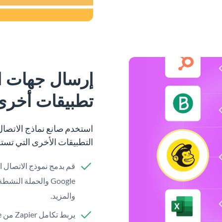
إرسال جهات ال
تطبيقات أخرى
التطبيقات الأخرى التي تست
والمزيد.
يربط تكامل Zapier من Visme نماذج Visme بآلاف التطبيقات الشائعة.