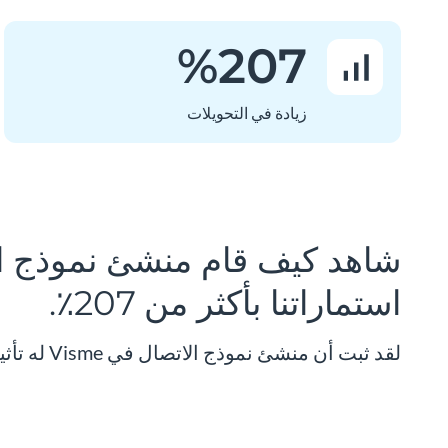
%
207
زيادة في التحويلات
شاهد كيف قام منشئ نموذج ال
استماراتنا بأكثر من 207٪.
لقد ثبت أن منشئ نموذج الاتصال في Visme له تأثير كبير على معدلات التحويل ومشاركة النموذج والتخلي عن النموذج.