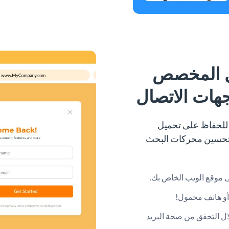
ال المخصص
هات الاتصال
م تصميم منشئ نموذج الاتصال الخاص ب Visme للحفاظ على تحميل
 تحسين محركات البحث
أو هاتف محمول!
لال التحقق من صحة البريد