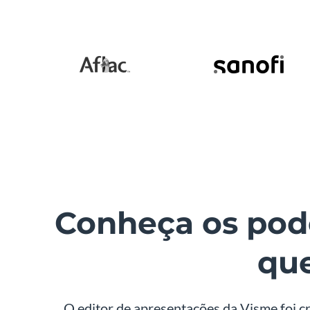
Conheça os po
que
O editor de apresentações da Visme foi c