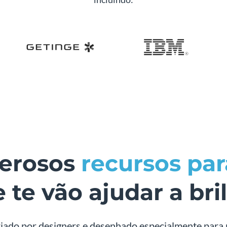
derosos
recursos pa
 te vão ajudar a bri
riado por designers e desenhado especialmente para