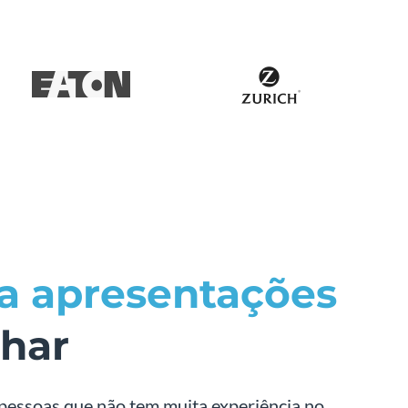
ra apresentações
lhar
 pessoas que não tem muita experiência no