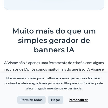
Muito mais do que um
simples gerador de
banners IA
A Visme não é apenas uma ferramenta de criação com alguns
recursos de IA, nós somos muito mais do que isso! A Visme é
uma plataforma de design e criação completa. Com a ajuda
Nós usamos cookies para melhorar a sua experiência e fornecer 
das ferramentas e soluções de design da Visme você pode
conteúdos úteis e agradáveis para você. Bloquear os Cookies pode 
afetar negativamente sua experiência.
criar absolutamente qualquer tipo de ativo visual, desde
apresentações e até whitepapers. Além disso, com a Visme
Permitir todos
Negar
Personalizar
você também pode gerenciar suas equipes de criação e dar