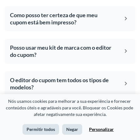
Como posso ter certeza de que meu
cupom está bem impresso?
Posso usar meu kit de marca com o editor
do cupom?
O editor do cupom tem todos os tipos de
modelos?
Nós usamos cookies para melhorar a sua experiência e fornecer 
conteúdos úteis e agradáveis para você. Bloquear os Cookies pode 
Posso carregar minhas próprias fotos no
afetar negativamente sua experiência.
editor de cupons?
Permitir todos
Negar
Personalizar