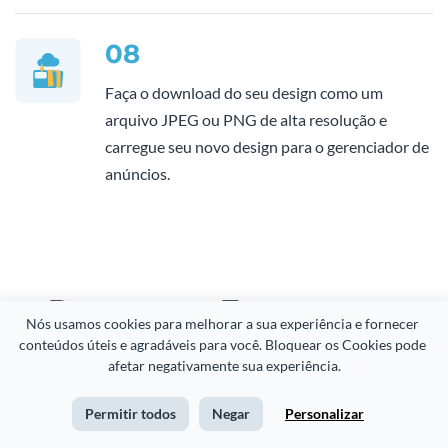
08
Faça o download do seu design como um
arquivo JPEG ou PNG de alta resolução e
carregue seu novo design para o gerenciador de
anúncios.
Perguntas Frequentes
Nós usamos cookies para melhorar a sua experiência e fornecer 
(FAQs)
conteúdos úteis e agradáveis para você. Bloquear os Cookies pode 
afetar negativamente sua experiência.
Permitir todos
Negar
Personalizar
O que é um anúncio online e por que é