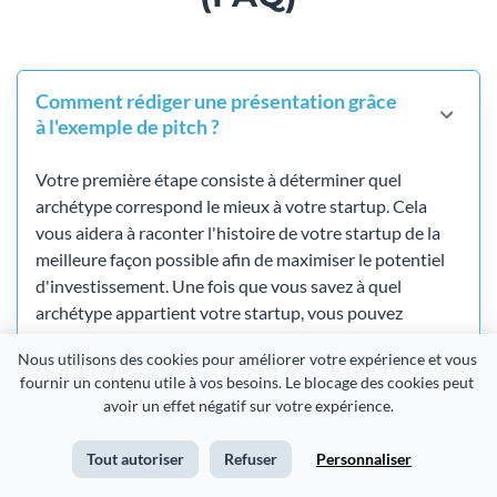
Comment rédiger une présentation grâce
à l'exemple de pitch ?
Votre première étape consiste à déterminer quel
archétype correspond le mieux à votre startup. Cela
vous aidera à raconter l'histoire de votre startup de la
meilleure façon possible afin de maximiser le potentiel
d'investissement. Une fois que vous savez à quel
archétype appartient votre startup, vous pouvez
commencer par votre introduction, puis utiliser notre
Nous utilisons des cookies pour améliorer votre expérience et vous 
exemple de pitch de présentation pour les investisseurs
fournir un contenu utile à vos besoins. Le blocage des cookies peut 
pour inclure les diapositives et les informations
avoir un effet négatif sur votre expérience.
parfaites.
Tout autoriser
Refuser
Personnaliser