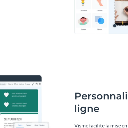
Personnali
ligne
Visme facilite la mise e