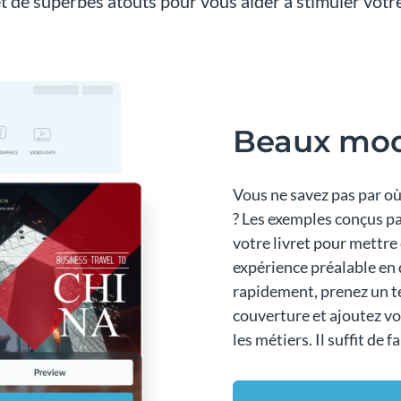
et de superbes atouts pour vous aider à stimuler votre
Beaux mod
Vous ne savez pas par o
? Les exemples conçus pa
votre livret pour mettre
expérience préalable en
rapidement, prenez un te
couverture et ajoutez v
les métiers. Il suffit de f