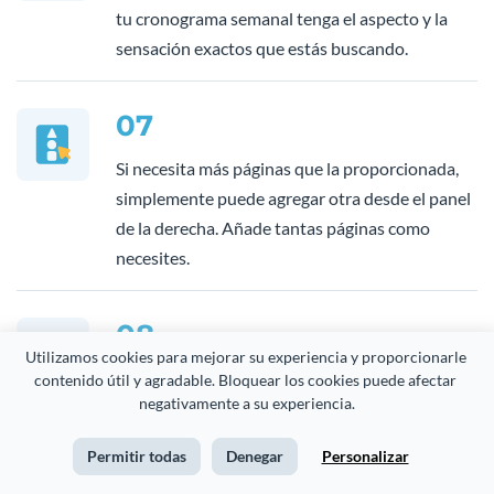
tu cronograma semanal tenga el aspecto y la
sensación exactos que estás buscando.
07
Si necesita más páginas que la proporcionada,
simplemente puede agregar otra desde el panel
de la derecha. Añade tantas páginas como
necesites.
08
Utilizamos cookies para mejorar su experiencia y proporcionarle 
Ingrese la información de su cronograma
contenido útil y agradable. Bloquear los cookies puede afectar 
negativamente a su experiencia.
directamente en Visme, o descárguelo como un
archivo PDF e imprima su nuevo cronograma
Permitir todas
Denegar
Personalizar
semanal para dibujar sus reuniones y hacer una