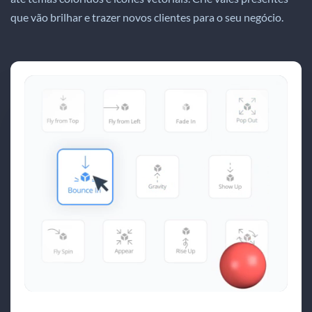
que vão brilhar e trazer novos clientes para o seu negócio.