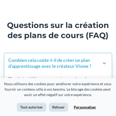
Questions sur la création
des plans de cours (FAQ)
Combien cela coûte-t-il de créer un plan
d’apprentissage avec le créateur Visme ?
Rien du tout ! Vous pouvez créer vos plans de cours
Nous utilisons des cookies pour améliorer votre expérience et vous 
gratuitement avec les outils Visme. Vous pouvez
fournir un contenu utile à vos besoins. Le blocage des cookies peut 
également télécharger vos plans pédagogiques au
avoir un effet négatif sur votre expérience.
format JPG ou les partager en ligne gratuitement.
Sélectionnez les Plans Premium de Visme pour
Tout autoriser
Refuser
Personnaliser
télécharger vos plans de cours au format PDF ou PNG.