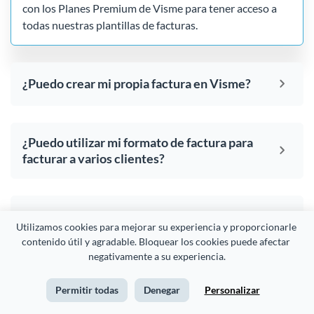
con los Planes Premium de Visme para tener acceso a
todas nuestras plantillas de facturas.
¿Puedo crear mi propia factura en Visme?
¿Puedo utilizar mi formato de factura para
facturar a varios clientes?
¿Puedo cambiar las columnas del cuadro
Utilizamos cookies para mejorar su experiencia y proporcionarle 
de cargos en mi factura?
contenido útil y agradable. Bloquear los cookies puede afectar 
negativamente a su experiencia.
¿Puedo utilizar mi kit de marca con el
Permitir todas
Denegar
Personalizar
editor de facturas en línea?