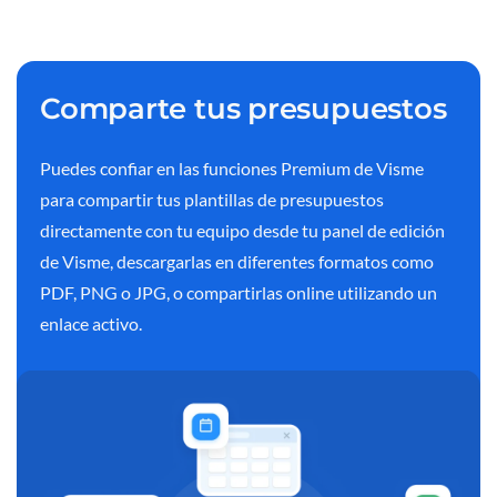
Comparte tus presupuestos
Puedes confiar en las funciones Premium de Visme
para compartir tus plantillas de presupuestos
directamente con tu equipo desde tu panel de edición
de Visme, descargarlas en diferentes formatos como
PDF, PNG o JPG, o compartirlas online utilizando un
enlace activo.