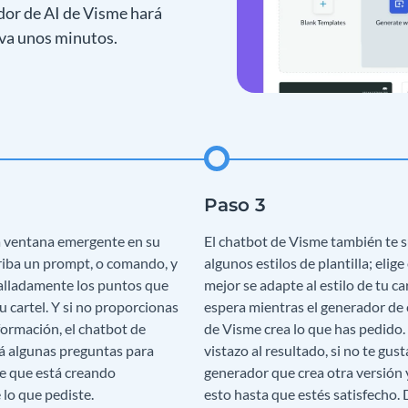
dor de AI de Visme hará
leva unos minutos.
a ventana emergente en su
El chatbot de Visme también te s
criba un prompt, o comando, y
algunos estilos de plantilla; elige
alladamente los puntos que
mejor se adapte al estilo de tu car
u cartel. Y si no proporcionas
espera mientras el generador de 
formación, el chatbot de
de Visme crea lo que has pedido.
á algunas preguntas para
vistazo al resultado, si no te gusta
e que está creando
generador que crea otra versión 
lo que pediste.
esto hasta que estés satisfecho.