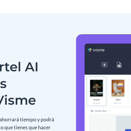
tel AI
as
Visme
 ahorrará tiempo y podrá
lo que tienes que hacer