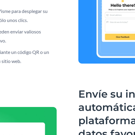
Visme para desplegar su
ólo unos clics.
eden enviar valiosos
vo.
iante un código QR o un
 sitio web.
Envíe su i
automátic
plataforma
datos favo