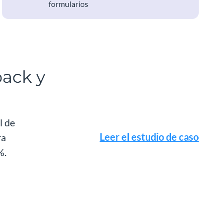
formularios
back y
l de
Leer el estudio de caso
ra
%.