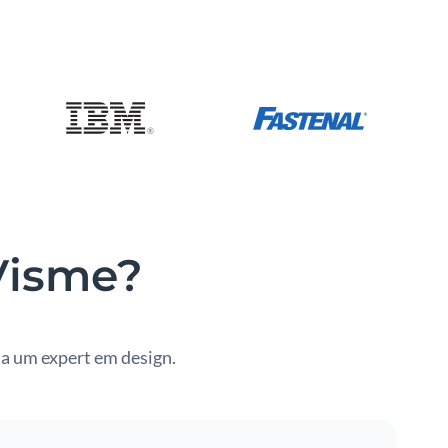
 Visme?
a um expert em design.