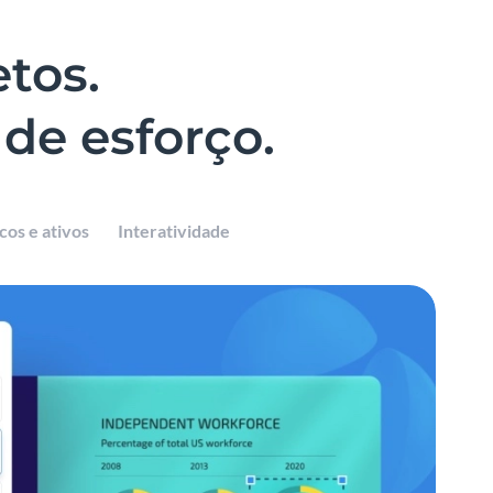
etos.
de esforço.
cos e ativos
Interatividade