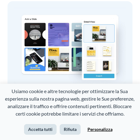
SQUADRA DI MARKETING
Usiamo cookie e altre tecnologie per ottimizzare la Sua 
esperienza sulla nostra pagina web, gestire le Sue preferenze, 
Crea documenti brandizzati
analizzare il traffico e offrire contenuti pertinenti. Bloccare 
certi cookie potrebbe limitare i servizi che offriamo.
Crea una libreria di documenti con marchio,
presentazioni, risorse multimediali e colori del
Accetta tutti
Rifiuta
Personalizza
marchio da condividere e riutilizzare con il tuo team.