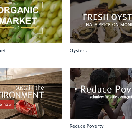
ket
Oysters
Reduce Poverty