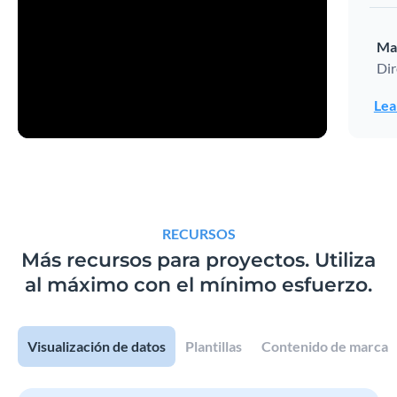
Ma
Dir
Lea
RECURSOS
Más recursos para proyectos.
Utiliza
al máximo con el mínimo esfuerzo.
Visualización de datos
Plantillas
Contenido de marca