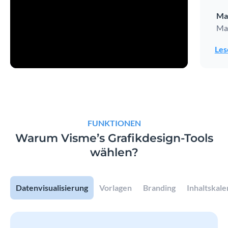
Ma
Man
Les
FUNKTIONEN
Warum Visme’s Grafikdesign-Tools
wählen?
Datenvisualisierung
Vorlagen
Branding
Inhaltskal